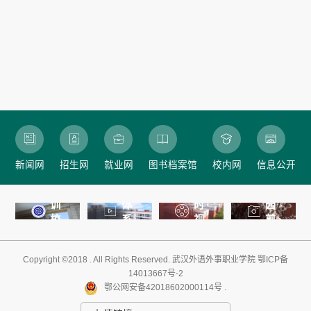
学
校
新闻网
招生网
就业网
图书档案馆
校内网
信息公开
文
校
化
即
校
训
体
时
园
校
系
视
剪
徽
核
频
影
心
Copyright ©2018 . All Rights Reserved
.
武汉外语外事职业学院
鄂ICP备
内
14013667号-2
容
鄂公网安备42018602000114号 .